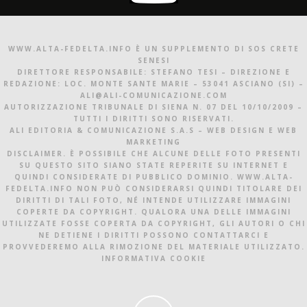
WWW.ALTA-FEDELTA.INFO È UN SUPPLEMENTO DI SOS CRETE
SENESI
DIRETTORE RESPONSABILE: STEFANO TESI – DIREZIONE E
REDAZIONE: LOC. MONTE SANTE MARIE – 53041 ASCIANO (SI) –
ALI@ALI-COMUNICAZIONE.COM
AUTORIZZAZIONE TRIBUNALE DI SIENA N. 07 DEL 10/10/2009 –
TUTTI I DIRITTI SONO RISERVATI.
ALI EDITORIA & COMUNICAZIONE S.A.S – WEB DESIGN E WEB
MARKETING
DISCLAIMER. È POSSIBILE CHE ALCUNE DELLE FOTO PRESENTI
SU QUESTO SITO SIANO STATE REPERITE SU INTERNET E
QUINDI CONSIDERATE DI PUBBLICO DOMINIO. WWW.ALTA-
FEDELTA.INFO NON PUÒ CONSIDERARSI QUINDI TITOLARE DEI
DIRITTI DI TALI FOTO, NÉ INTENDE UTILIZZARE IMMAGINI
COPERTE DA COPYRIGHT. QUALORA UNA DELLE IMMAGINI
UTILIZZATE FOSSE COPERTA DA COPYRIGHT, GLI AUTORI O CHI
NE DETIENE I DIRITTI POSSONO CONTATTARCI E
PROVVEDEREMO ALLA RIMOZIONE DEL MATERIALE UTILIZZATO.
INFORMATIVA COOKIE