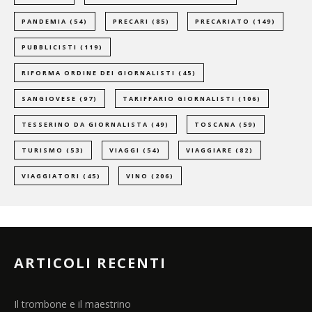
PANDEMIA
(54)
PRECARI
(85)
PRECARIATO
(149)
PUBBLICISTI
(119)
RIFORMA ORDINE DEI GIORNALISTI
(45)
SANGIOVESE
(97)
TARIFFARIO GIORNALISTI
(106)
TESSERINO DA GIORNALISTA
(49)
TOSCANA
(59)
TURISMO
(53)
VIAGGI
(54)
VIAGGIARE
(82)
VIAGGIATORI
(45)
VINO
(206)
ARTICOLI RECENTI
Il trombone e il maestrino