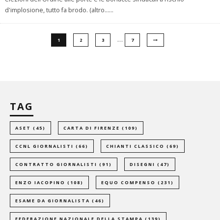
d'implosione, tutto fa brodo. (altro…
...
…
1
2
3
7
TAG
ASET
(45)
CARTA DI FIRENZE
(109)
CCNL GIORNALISTI
(66)
CHIANTI CLASSICO
(69)
CONTRATTO GIORNALISTI
(91)
DISEGNI
(47)
ENZO IACOPINO
(108)
EQUO COMPENSO
(231)
ESAME DA GIORNALISTA
(46)
FEDERAZIONE NAZIONALE DELLA STAMPA
(139)