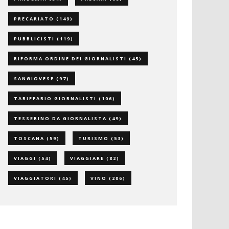
PRECARIATO
(149)
PUBBLICISTI
(119)
RIFORMA ORDINE DEI GIORNALISTI
(45)
SANGIOVESE
(97)
TARIFFARIO GIORNALISTI
(106)
TESSERINO DA GIORNALISTA
(49)
TOSCANA
(59)
TURISMO
(53)
VIAGGI
(54)
VIAGGIARE
(82)
VIAGGIATORI
(45)
VINO
(206)