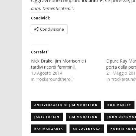
Oggi avrebbe compiuto
68 anni
. E, se potesse, p
anni. Dimenticatemi
“.
Condividi:
Condivisione
Correlati
Nick Drake, Jim Morrison e i
E pure Ray Man
tardivi ricordi femminili.
porta della per
13 Agosto 2014
21 Maggio 201
In "rockaroundtheroll"
In "rockaroundt
ANNIVERSARIO DI JIM MORRISON
BOB MARLEY
JANIS JOPLIN
JIM MORRISON
JOHN DENSMO
RAY MANZAREK
RE LUCERTOLA
ROBBIE KRIE