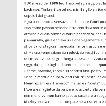
Il 30 marzo del
1980
feci il mio pellegrinaggio sul
Lachaise
. Timbrai il cartellino, misi il sigillo al
rito 
sepolcri dei grandi.
E già allora ebbi la sensazione di essere
fuori po
Non erano passati neanche otto anni dalla morte d
attorno a quella tomba di
terra
pesticciata, con i 
pennarello
, già aleggiava un alone vagamente surr
sfiorita
, di stagioni irrimediabilmente trascorse e
sì. Ma una venerazione da
reduci
, da vecchi commi
del
mito
avesse di gran lunga superato lo
spesso
Oggi, dal quel 3 luglio, di anni ne sono passati
qua
E forse, stavolta, tocca a lui sentirsi fuori posto. 
Nessun martire del
rock and roll
, del resto, ha a
Hendrix
. Jimi era il “manico”, ma Jim è il “poeta”. B
l’Ape alle magliette da bancarella, accanto alla par
nemmeno
Lennon
hanno saputo suscitare un segu
Marley
, non a caso suo compare nella ristretta e