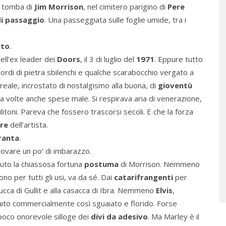
la tomba di
Jim Morrison
, nel cimitero parigino di
Pere
di passaggio
. Una passeggiata sulle foglie umide, tra i
sto
.
ell’ex leader dei
Doors
, il 3 di luglio del
1971
. Eppure tutto
bordi di pietra sbilenchi e qualche scarabocchio vergato a
eale, incrostato di nostalgismo alla buona, di
gioventù
 a volte anche spese male. Si respirava aria di venerazione,
litoni. Pareva che fossero trascorsi secoli. E che la forza
re
dell’artista.
ranta
.
Provare un po’ di imbarazzo.
vuto la chiassosa fortuna
postuma
di Morrison. Nemmeno
uono per tutti gli usi, va da sé. Dai
catarifrangenti
per
rucca di Gullit e alla casacca di Ibra. Nemmeno
Elvis
,
ito commercialmente così sguaiato e florido. Forse
 poco onorevole silloge dei
divi da adesivo
. Ma Marley è il