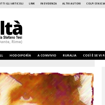
UTTI GLI ARTICOLI
LINK
IN EVIDENZA
ALTRI AUTORI
COLPI D’ASCIA
LL
HODOIPORÌA
A CONVIVIO
RURALIA
COSÌ È SE VI 