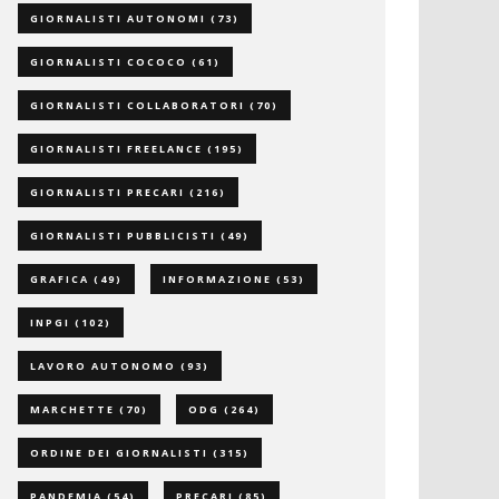
GIORNALISTI AUTONOMI
(73)
GIORNALISTI COCOCO
(61)
GIORNALISTI COLLABORATORI
(70)
GIORNALISTI FREELANCE
(195)
GIORNALISTI PRECARI
(216)
GIORNALISTI PUBBLICISTI
(49)
GRAFICA
(49)
INFORMAZIONE
(53)
INPGI
(102)
LAVORO AUTONOMO
(93)
MARCHETTE
(70)
ODG
(264)
ORDINE DEI GIORNALISTI
(315)
PANDEMIA
(54)
PRECARI
(85)