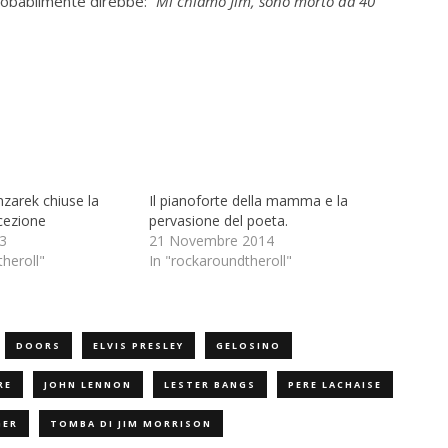
robabilmente direbbe: “
Mi chiamo Jim, sono morto da 40
zarek chiuse la
Il pianoforte della mamma e la
cezione
pervasione del poeta.
3
21 Novembre 2014
heroll"
In "rockaroundtheroll"
DOORS
ELVIS PRESLEY
GELOSINO
RE
JOHN LENNON
LESTER BANGS
PERE LACHAISE
GER
TOMBA DI JIM MORRISON