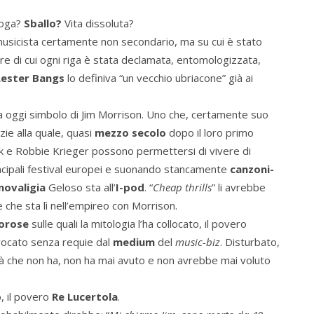
roga?
Sballo?
Vita dissoluta?
musicista certamente non secondario, ma su cui è stato
ore di cui ogni riga è stata declamata, entomologizzata,
Lester Bangs
lo definiva “un vecchio ubriacone” già ai
ia oggi simbolo di Jim Morrison. Uno che, certamente suo
ie alla quale, quasi
mezzo secolo
dopo il loro primo
e Robbie Krieger possono permettersi di vivere di
ncipali festival europei e suonando stancamente
canzoni-
novaligia
Geloso sta all’
I-pod
. “
Cheap thrills
” li avrebbe
 e che sta lì nell’empireo con Morrison.
porose
sulle quali la mitologia l’ha collocato, il povero
evocato senza requie dal
medium
del
music-biz
. Disturbato,
tà che non ha, non ha mai avuto e non avrebbe mai voluto
o, il povero
Re Lucertola
.