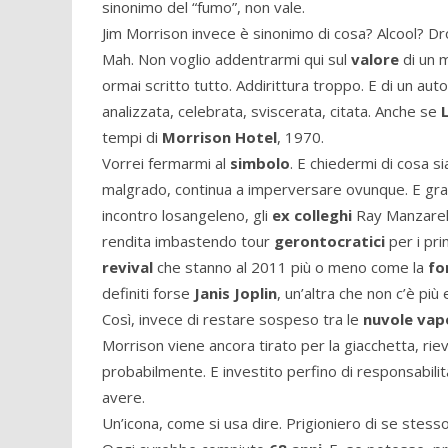
sinonimo del “fumo”, non vale.
Jim Morrison invece è sinonimo di cosa? Alcool? D
Mah. Non voglio addentrarmi qui sul
valore
di un 
ormai scritto tutto. Addirittura troppo. E di un aut
analizzata, celebrata, sviscerata, citata. Anche se
tempi di
Morrison Hotel
, 1970.
Vorrei fermarmi al
simbolo
. E chiedermi di cosa s
malgrado, continua a imperversare ovunque. E graz
incontro losangeleno, gli
ex colleghi
Ray Manzarek 
rendita imbastendo tour
gerontocratici
per i pri
revival
che stanno al 2011 più o meno come la
fo
definiti forse
Janis Joplin
, un’altra che non c’è più
Così, invece di restare sospeso tra le
nuvole va
Morrison viene ancora tirato per la giacchetta, ri
probabilmente. E investito perfino di responsabili
avere.
Un’icona, come si usa dire. Prigioniero di se stess