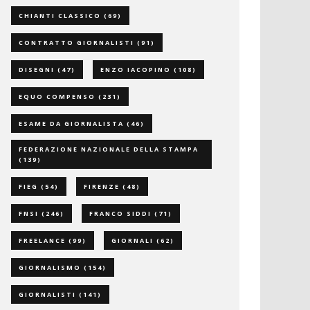
CHIANTI CLASSICO
(69)
CONTRATTO GIORNALISTI
(91)
DISEGNI
(47)
ENZO IACOPINO
(108)
EQUO COMPENSO
(231)
ESAME DA GIORNALISTA
(46)
FEDERAZIONE NAZIONALE DELLA STAMPA
(139)
FIEG
(54)
FIRENZE
(48)
FNSI
(246)
FRANCO SIDDI
(71)
FREELANCE
(99)
GIORNALI
(62)
GIORNALISMO
(154)
GIORNALISTI
(141)