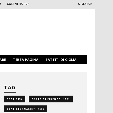
!
GARANTITO IGP
SEARCH
PARE
TERZA PAGINA
BATTITI DI CIGLIA
TAG
ASET
(45)
CARTA DI FIRENZE
(109)
CCNL GIORNALISTI
(66)