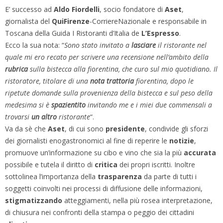
E’ successo ad
Aldo Fiordelli
, socio fondatore di
Aset
,
giornalista del
QuiFirenze
-CorriereNazionale e responsabile in
Toscana della Guida I Ristoranti d’Italia de
L’Espresso
.
Ecco la sua nota: “
Sono stato invitato a
lasciare
il ristorante nel
quale mi ero recato per scrivere una recensione nell’ambito della
rubrica
sulla bistecca alla fiorentina, che curo sul mio quotidiano. Il
ristoratore, titolare di una
nota trattoria
fiorentina, dopo le
ripetute domande sulla provenienza della bistecca e sul peso della
medesima si è
spazientito
invitando me e i miei due commensali a
trovarsi
un altro
ristorante
“.
Va da sè che
Aset
, di cui sono
presidente
, condivide gli sforzi
dei giornalisti enogastronomici al fine di reperire le
notizie
,
promuove un’informazione su cibo e vino che sia la più
accurata
possibile e tutela il diritto di
critica
dei propri iscritti. Inoltre
sottolinea l’importanza della
trasparenza
da parte di tutti i
soggetti coinvolti nei processi di diffusione delle informazioni,
stigmatizzando
atteggiamenti, nella più rosea interpretazione,
di chiusura nei confronti della stampa o peggio dei cittadini