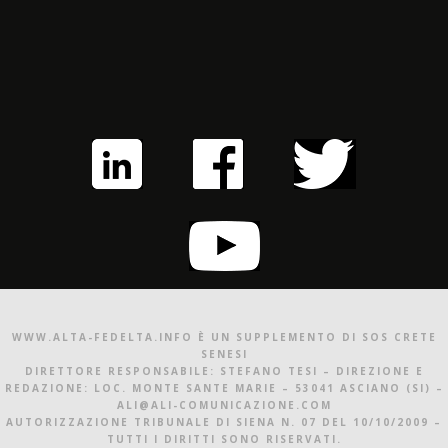
WWW.ALTA-FEDELTA.INFO È UN SUPPLEMENTO DI SOS CRETE
SENESI
DIRETTORE RESPONSABILE: STEFANO TESI – DIREZIONE E
REDAZIONE: LOC. MONTE SANTE MARIE – 53041 ASCIANO (SI) –
ALI@ALI-COMUNICAZIONE.COM
AUTORIZZAZIONE TRIBUNALE DI SIENA N. 07 DEL 10/10/2009 –
TUTTI I DIRITTI SONO RISERVATI.