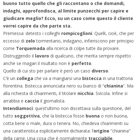
buono tutto quello che gli raccontano o che domandi,
indaghi, approfondisca, al limite punzecchi per capire e
giudicare meglio? Ecco, su un caso come questo il cliente
vorrei capire da che parte sta.
Premessa: detesto i colleghi
rompicoglioni
. Quelli, cioè, che per
eccesso di
zelo
tormentano, indagano, infieriscono per principio
come
Torquemada
alla ricerca di colpe tutte da provare.
Distruggendo il
lavoro
di qualcuno, che merita sempre rispetto
anche se magari il risultato non è
perfetto
.
Quello di cui sto per parlare è però un caso
diverso
.
C’è un
collega
che va a mangiarsi una
bistecca
in una trattoria
fiorentina. Bistecca annunciata nero su bianco di “
chianina
“. Ma
alla richiesta di chiarimenti, il titolare
nicchia
. Svicola. Infine si
arrabbia e
caccia
il giornalista.
Intendiamoci
: quest’ultimo non discettava sulla questione, del
tutto
soggettiva
, che la bistecca fosse
buona
o non buona,
cotta bene o male, dura o tenera. No, chiedeva chiarimenti su
una caratteristica esplicitamente dichiarata: l’
origine
“chianina”
della carne. Una cosa che è normalmente
tracciabile
.