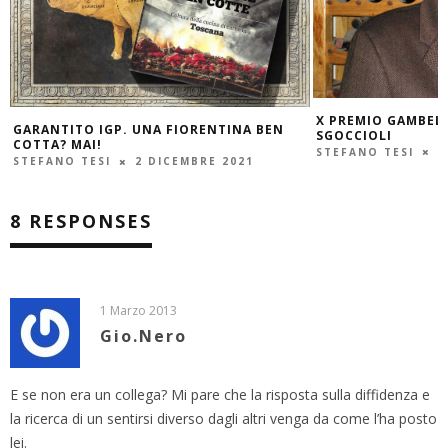
CONTO ALLA ROVES
GAMBELLI
STEFANO TESI
1
X PREMIO GAMBELLI: CANDIDATURE AGLI
SGOCCIOLI
STEFANO TESI
18 NOVEMBRE 2021
8 RESPONSES
1 Marzo 2013
Gio.Nero
E se non era un collega? Mi pare che la risposta sulla diffidenza e
la ricerca di un sentirsi diverso dagli altri venga da come l’ha posto
lei.