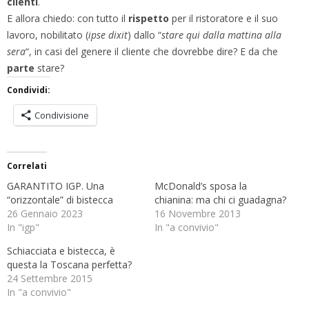
clienti
.
E allora chiedo: con tutto il
rispetto
per il ristoratore e il suo
lavoro, nobilitato (
ipse dixit
) dallo “
stare qui dalla mattina alla
sera
“, in casi del genere il cliente che dovrebbe dire? E da che
parte
stare?
Condividi:
Condivisione
Correlati
GARANTITO IGP. Una
McDonald’s sposa la
“orizzontale” di bistecca
chianina: ma chi ci guadagna?
26 Gennaio 2023
16 Novembre 2013
In "igp"
In "a convivio"
Schiacciata e bistecca, è
questa la Toscana perfetta?
24 Settembre 2015
In "a convivio"