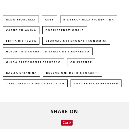
ALDO FIORDELLI
ASET
BISTECCA ALLA FIORENTINA
CARNE CHIANINA
CORRIERENAZIONALE
FINTA BISTEZZA
GIORNALISTI ENOGASTRONOMICI
GUIDA I RISTORANTI D'ITALIA DE L'ESPRESSO
GUIDA RISTORANTI ESPRESSO
QUIFIRENZE
RAZZA CHIANINA
RECENSIONI DEI RISTORANTI
TRACCIABILITÀ DELLA BISTECCA
TRATTORIA FIORENTINA
SHARE ON