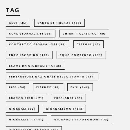
TAG
ASET
(45)
CARTA DI FIRENZE
(109)
CCNL GIORNALISTI
(66)
CHIANTI CLASSICO
(69)
CONTRATTO GIORNALISTI
(91)
DISEGNI
(47)
ENZO IACOPINO
(108)
EQUO COMPENSO
(231)
ESAME DA GIORNALISTA
(46)
FEDERAZIONE NAZIONALE DELLA STAMPA
(139)
FIEG
(54)
FIRENZE
(48)
FNSI
(246)
FRANCO SIDDI
(71)
FREELANCE
(99)
GIORNALI
(62)
GIORNALISMO
(154)
GIORNALISTI
(141)
GIORNALISTI AUTONOMI
(73)