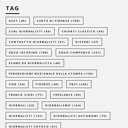
TAG
ASET
(45)
CARTA DI FIRENZE
(109)
CCNL GIORNALISTI
(66)
CHIANTI CLASSICO
(69)
CONTRATTO GIORNALISTI
(91)
DISEGNI
(47)
ENZO IACOPINO
(108)
EQUO COMPENSO
(231)
ESAME DA GIORNALISTA
(46)
FEDERAZIONE NAZIONALE DELLA STAMPA
(139)
FIEG
(54)
FIRENZE
(48)
FNSI
(246)
FRANCO SIDDI
(71)
FREELANCE
(99)
GIORNALI
(62)
GIORNALISMO
(154)
GIORNALISTI
(141)
GIORNALISTI AUTONOMI
(73)
GIORNALISTI COCOCO
(61)