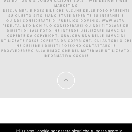
ALI EDITORIA & COMUNICAZIONE S.A.S – WEB DESIGN E WEB
MARKETING
DISCLAIMER. È POSSIBILE CHE ALCUNE DELLE FOTO PRESENTI
SU QUESTO SITO SIANO STATE REPERITE SU INTERNET E
QUINDI CONSIDERATE DI PUBBLICO DOMINIO. WWW.ALTA-
FEDELTA.INFO NON PUÒ CONSIDERARSI QUINDI TITOLARE DEI
DIRITTI DI TALI FOTO, NÉ INTENDE UTILIZZARE IMMAGINI
COPERTE DA COPYRIGHT. QUALORA UNA DELLE IMMAGINI
UTILIZZATE FOSSE COPERTA DA COPYRIGHT, GLI AUTORI O CHI
NE DETIENE I DIRITTI POSSONO CONTATTARCI E
PROVVEDEREMO ALLA RIMOZIONE DEL MATERIALE UTILIZZATO.
INFORMATIVA COOKIE
Utilizziamo i cookie per essere sicuri che tu possa avere la