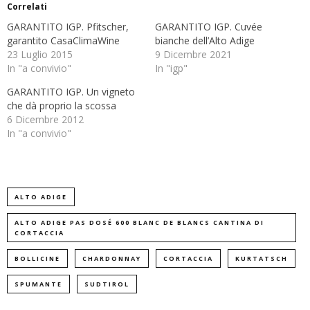
Correlati
GARANTITO IGP. Pfitscher,
GARANTITO IGP. Cuvée
garantito CasaClimaWine
bianche dell’Alto Adige
23 Luglio 2015
9 Dicembre 2021
In "a convivio"
In "igp"
GARANTITO IGP. Un vigneto
che dà proprio la scossa
6 Dicembre 2012
In "a convivio"
ALTO ADIGE
ALTO ADIGE PAS DOSÉ 600 BLANC DE BLANCS CANTINA DI
CORTACCIA
BOLLICINE
CHARDONNAY
CORTACCIA
KURTATSCH
SPUMANTE
SUDTIROL