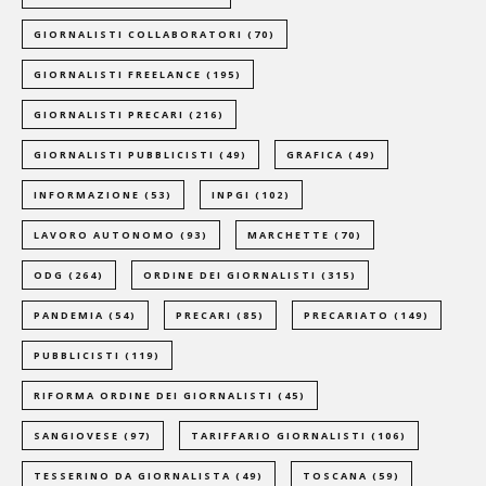
GIORNALISTI COLLABORATORI
(70)
GIORNALISTI FREELANCE
(195)
GIORNALISTI PRECARI
(216)
GIORNALISTI PUBBLICISTI
(49)
GRAFICA
(49)
INFORMAZIONE
(53)
INPGI
(102)
LAVORO AUTONOMO
(93)
MARCHETTE
(70)
ODG
(264)
ORDINE DEI GIORNALISTI
(315)
PANDEMIA
(54)
PRECARI
(85)
PRECARIATO
(149)
PUBBLICISTI
(119)
RIFORMA ORDINE DEI GIORNALISTI
(45)
SANGIOVESE
(97)
TARIFFARIO GIORNALISTI
(106)
TESSERINO DA GIORNALISTA
(49)
TOSCANA
(59)