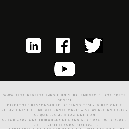
WWW.ALTA-FEDELTA.INFO È UN SUPPLEMENTO DI SOS CRETE
SENESI
DIRETTORE RESPONSABILE: STEFANO TESI – DIREZIONE E
REDAZIONE: LOC. MONTE SANTE MARIE – 53041 ASCIANO (SI) –
ALI@ALI-COMUNICAZIONE.COM
AUTORIZZAZIONE TRIBUNALE DI SIENA N. 07 DEL 10/10/2009 –
TUTTI I DIRITTI SONO RISERVATI.