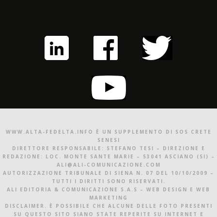
WWW.ALTA-FEDELTA.INFO È UN SUPPLEMENTO DI SOS CRETE
SENESI
DIRETTORE RESPONSABILE: STEFANO TESI – DIREZIONE E
REDAZIONE: LOC. MONTE SANTE MARIE – 53041 ASCIANO (SI) –
ALI@ALI-COMUNICAZIONE.COM
AUTORIZZAZIONE TRIBUNALE DI SIENA N. 07 DEL 10/10/2009 –
TUTTI I DIRITTI SONO RISERVATI.
ALI EDITORIA & COMUNICAZIONE S.A.S – WEB DESIGN E WEB
MARKETING
DISCLAIMER. È POSSIBILE CHE ALCUNE DELLE FOTO PRESENTI
SU QUESTO SITO SIANO STATE REPERITE SU INTERNET E