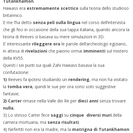
Tutankhamon
.
Hawass era
estremamente scettico
sulla teoria dello studioso
britannico.
E me l’ha detto
senza peli sulla lingua
nel corso dell’intervista
che gli feci in occasione della sua tappa italiana, quando ancora la
teoria di Reeves si basava su mere simulazioni in 3D.
E’ interessante
rileggere ora
le parole dell’archeologo egiziano,
in attesa di
rivelazioni
che paiono ormai
imminenti
sul mistero
della KV55.
Questi i sei punti sui quali Zahi Hawass basava la sua
confutazione:
1)
Reeves fa ipotesi studiando un
rendering
, ma non ha visitato
la
tomba vera
, quindi le sue per ora sono solo suggestive
fantasie;
2) Carter
rimase nella Valle dei Re per
dieci anni
senza trovare
nulla
;
3) Lo stesso Carter fece
saggi
su
cinque diversi muri
della
camera mortuaria, ma
senza risultati
;
4) Nefertiti non era la madre, ma la
matrigna di Tutankhamon
: