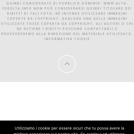
QUINDI CONSIDERATE DI PUBBLICO DOMINIO. WWW.ALTA-
FEDELTA.INFO NON PUÒ CONSIDERARSI QUINDI TITOLARE DEI
DIRITTI DI TALI FOTO, NÉ INTENDE UTILIZZARE IMMAGINI
COPERTE DA COPYRIGHT. QUALORA UNA DELLE IMMAGINI
UTILIZZATE FOSSE COPERTA DA COPYRIGHT, GLI AUTORI O CHI
NE DETIENE I DIRITTI POSSONO CONTATTARCI E
PROVVEDEREMO ALLA RIMOZIONE DEL MATERIALE UTILIZZATO.
INFORMATIVA COOKIE
Utilizziamo i cookie per essere sicuri che tu possa avere la