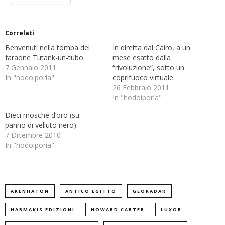
Correlati
Benvenuti nella tomba del
In diretta dal Cairo, a un
faraone Tutank-un-tubo.
mese esatto dalla
7 Gennaio 2011
“rivoluzione”, sotto un
In "hodoiporìa"
coprifuoco virtuale.
26 Febbraio 2011
In "hodoiporìa"
Dieci mosche d’oro (su
panno di velluto nero).
7 Dicembre 2010
In "hodoiporìa"
AKENHATON
ANTICO EGITTO
GEORADAR
HARMAKIS EDIZIONI
HOWARD CARTER
LUXOR