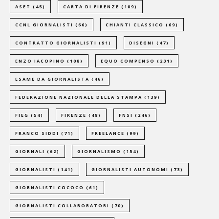
ASET
(45)
CARTA DI FIRENZE
(109)
CCNL GIORNALISTI
(66)
CHIANTI CLASSICO
(69)
CONTRATTO GIORNALISTI
(91)
DISEGNI
(47)
ENZO IACOPINO
(108)
EQUO COMPENSO
(231)
ESAME DA GIORNALISTA
(46)
FEDERAZIONE NAZIONALE DELLA STAMPA
(139)
FIEG
(54)
FIRENZE
(48)
FNSI
(246)
FRANCO SIDDI
(71)
FREELANCE
(99)
GIORNALI
(62)
GIORNALISMO
(154)
GIORNALISTI
(141)
GIORNALISTI AUTONOMI
(73)
GIORNALISTI COCOCO
(61)
GIORNALISTI COLLABORATORI
(70)