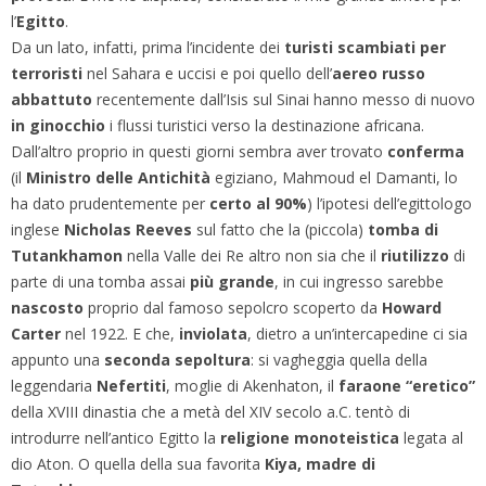
l’
Egitto
.
Da un lato, infatti, prima l’incidente dei
turisti scambiati per
terroristi
nel Sahara e uccisi e poi quello dell’
aereo russo
abbattuto
recentemente dall’Isis sul Sinai hanno messo di nuovo
in ginocchio
i flussi turistici verso la destinazione africana.
Dall’altro proprio in questi giorni sembra aver trovato
conferma
(il
Ministro delle Antichità
egiziano, Mahmoud el Damanti, lo
ha dato prudentemente per
certo al 90%
) l’ipotesi dell’egittologo
inglese
Nicholas Reeves
sul fatto che la (piccola)
tomba di
Tutankhamon
nella Valle dei Re altro non sia che il
riutilizzo
di
parte di una tomba assai
più grande
, in cui ingresso sarebbe
nascosto
proprio dal famoso sepolcro scoperto da
Howard
Carter
nel 1922. E che,
inviolata
, dietro a un’intercapedine ci sia
appunto una
seconda sepoltura
: si vagheggia quella della
leggendaria
Nefertiti
, moglie di Akenhaton, il
faraone “eretico”
della XVIII dinastia che a metà del XIV secolo a.C. tentò di
introdurre nell’antico Egitto la
religione monoteistica
legata al
dio Aton. O quella della sua favorita
Kiya, madre di