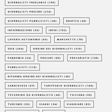
GIORNALISTI FREELANCE
(195)
GIORNALISTI PRECARI
(216)
GIORNALISTI PUBBLICISTI
(49)
GRAFICA
(49)
INFORMAZIONE
(53)
INPGI
(102)
LAVORO AUTONOMO
(93)
MARCHETTE
(70)
ODG
(264)
ORDINE DEI GIORNALISTI
(315)
PANDEMIA
(54)
PRECARI
(85)
PRECARIATO
(149)
PUBBLICISTI
(119)
RIFORMA ORDINE DEI GIORNALISTI
(45)
SANGIOVESE
(97)
TARIFFARIO GIORNALISTI
(106)
TESSERINO DA GIORNALISTA
(49)
TOSCANA
(59)
TURISMO
(53)
VIAGGI
(54)
VIAGGIARE
(82)