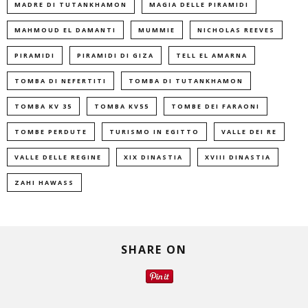
MADRE DI TUTANKHAMON
MAGIA DELLE PIRAMIDI
MAHMOUD EL DAMANTI
MUMMIE
NICHOLAS REEVES
PIRAMIDI
PIRAMIDI DI GIZA
TELL EL AMARNA
TOMBA DI NEFERTITI
TOMBA DI TUTANKHAMON
TOMBA KV 35
TOMBA KV55
TOMBE DEI FARAONI
TOMBE PERDUTE
TURISMO IN EGITTO
VALLE DEI RE
VALLE DELLE REGINE
XIX DINASTIA
XVIII DINASTIA
ZAHI HAWASS
SHARE ON