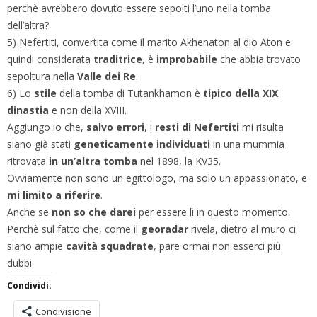
perchè avrebbero dovuto essere sepolti l’uno nella tomba
dell’altra?
5) Nefertiti, convertita come il marito Akhenaton al dio Aton e
quindi considerata
traditrice
, è
improbabile
che abbia trovato
sepoltura nella
Valle dei Re
.
6) Lo
stile
della tomba di Tutankhamon è
tipico della XIX
dinastia
e non della XVIII.
Aggiungo io che,
salvo errori
, i
resti di Nefertiti
mi risulta
siano già stati
geneticamente individuati
in una mummia
ritrovata
in un’altra tomba
nel 1898, la KV35.
Ovviamente non sono un egittologo, ma solo un appassionato, e
mi limito a riferire
.
Anche se
non so che darei
per essere lì in questo momento.
Perchè sul fatto che, come il
georadar
rivela, dietro al muro ci
siano ampie
cavità squadrate
, pare ormai non esserci più
dubbi.
Condividi:
Condivisione