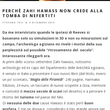
PERCHÈ ZAHI HAWASS NON CREDE ALLA
TOMBA DI NEFERTITI
STEFANO TESI
3 DICEMBRE 2015
Da me intervistato quando le ipotesi di Reeves si
basavano solo su simulazioni in 3D e non su misurazioni sul
campo, l’archeologo egiziano mi rivelò i motivi della sua
perplessità sul possibile “ritrovamento del secolo”.
Interessante rileggerli ora.
Ai primi dello scorso settembre Zahi Hawass, notissimo
archeologo ed ex capo del Dipartimento delle Antichità egiziano,
è venuto in Italia a presentare il suo nuovo libro (dal titolo, invero
un po’ scontato, “
Magia delle Piramidi
“: 240 pagine, Harmakis
Edizioni, 24 euro, un taccuino di nuove scoperte a Giza, memorie
e curiosità di
mezzo secolo di scavi
nel deserto) e a perorare il
ritorno del
turismo
nel paese del Nilo.
Di
nessuna delle due
cause Hawass è stato però
buon
profeta
. E me ne dispiace, considerato il mio grande amore per