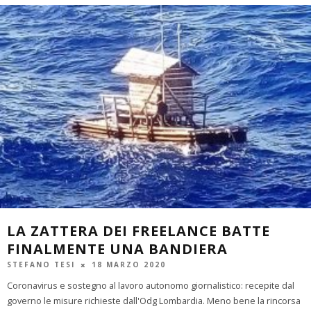
LA ZATTERA DEI FREELANCE BATTE
FINALMENTE UNA BANDIERA
STEFANO TESI
18 MARZO 2020
Coronavirus e sostegno al lavoro autonomo giornalistico: recepite dal
governo le misure richieste dall'Odg Lombardia. Meno bene la rincorsa