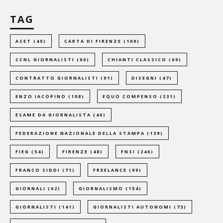
TAG
ASET
(45)
CARTA DI FIRENZE
(109)
CCNL GIORNALISTI
(66)
CHIANTI CLASSICO
(69)
CONTRATTO GIORNALISTI
(91)
DISEGNI
(47)
ENZO IACOPINO
(108)
EQUO COMPENSO
(231)
ESAME DA GIORNALISTA
(46)
FEDERAZIONE NAZIONALE DELLA STAMPA
(139)
FIEG
(54)
FIRENZE
(48)
FNSI
(246)
FRANCO SIDDI
(71)
FREELANCE
(99)
GIORNALI
(62)
GIORNALISMO
(154)
GIORNALISTI
(141)
GIORNALISTI AUTONOMI
(73)