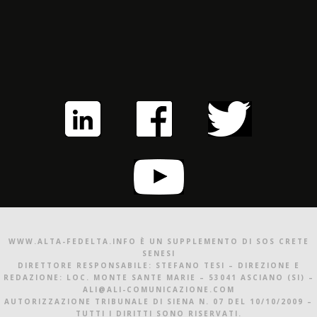
WWW.ALTA-FEDELTA.INFO È UN SUPPLEMENTO DI SOS CRETE
SENESI
DIRETTORE RESPONSABILE: STEFANO TESI – DIREZIONE E
REDAZIONE: LOC. MONTE SANTE MARIE – 53041 ASCIANO (SI) –
ALI@ALI-COMUNICAZIONE.COM
AUTORIZZAZIONE TRIBUNALE DI SIENA N. 07 DEL 10/10/2009 –
TUTTI I DIRITTI SONO RISERVATI.