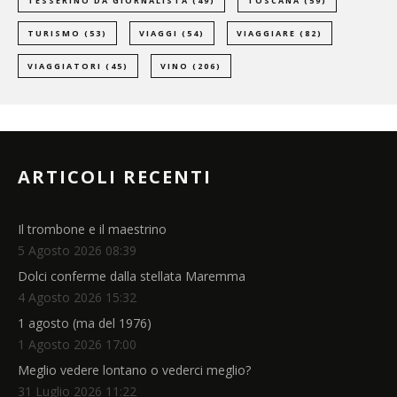
TESSERINO DA GIORNALISTA
(49)
TOSCANA
(59)
TURISMO
(53)
VIAGGI
(54)
VIAGGIARE
(82)
VIAGGIATORI
(45)
VINO
(206)
ARTICOLI RECENTI
Il trombone e il maestrino
5 Agosto 2026 08:39
Dolci conferme dalla stellata Maremma
4 Agosto 2026 15:32
1 agosto (ma del 1976)
1 Agosto 2026 17:00
Meglio vedere lontano o vederci meglio?
31 Luglio 2026 11:22