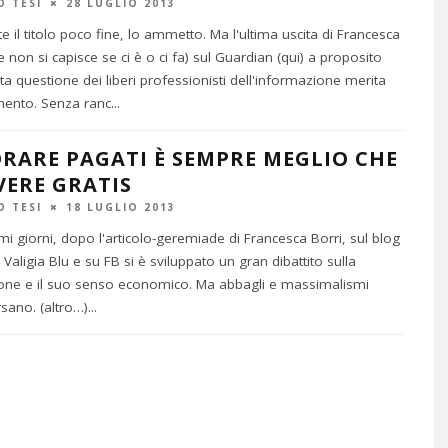
O TESI
28 LUGLIO 2013
 il titolo poco fine, lo ammetto. Ma l'ultima uscita di Francesca
e non si capisce se ci è o ci fa) sul Guardian (qui) a proposito
ita questione dei liberi professionisti dell'informazione merita
ento. Senza ranc
...
RARE PAGATI È SEMPRE MEGLIO CHE
VERE GRATIS
O TESI
18 LUGLIO 2013
imi giorni, dopo l'articolo-geremiade di Francesca Borri, sul blog
o Valigia Blu e su FB si è sviluppato un gran dibattito sulla
one e il suo senso economico. Ma abbagli e massimalismi
sano. (altro…)
...