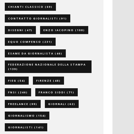
CHIANTI CLASSICO
(69)
CONTRATTO GIORNALISTI
(91)
DISEGNI
(47)
ENZO IACOPINO
(108)
EQUO COMPENSO
(231)
ESAME DA GIORNALISTA
(46)
FEDERAZIONE NAZIONALE DELLA STAMPA
(139)
FIEG
(54)
FIRENZE
(48)
FNSI
(246)
FRANCO SIDDI
(71)
FREELANCE
(99)
GIORNALI
(62)
GIORNALISMO
(154)
GIORNALISTI
(141)