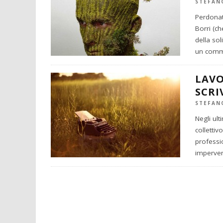
STEFAN
Perdonate
Borri (ch
della sol
un comm
LAVO
SCRI
STEFAN
Negli ult
collettiv
professi
imperver