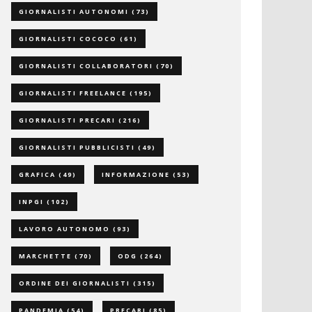
GIORNALISTI AUTONOMI
(73)
GIORNALISTI COCOCO
(61)
GIORNALISTI COLLABORATORI
(70)
GIORNALISTI FREELANCE
(195)
GIORNALISTI PRECARI
(216)
GIORNALISTI PUBBLICISTI
(49)
GRAFICA
(49)
INFORMAZIONE
(53)
INPGI
(102)
LAVORO AUTONOMO
(93)
MARCHETTE
(70)
ODG
(264)
ORDINE DEI GIORNALISTI
(315)
PANDEMIA
(54)
PRECARI
(85)