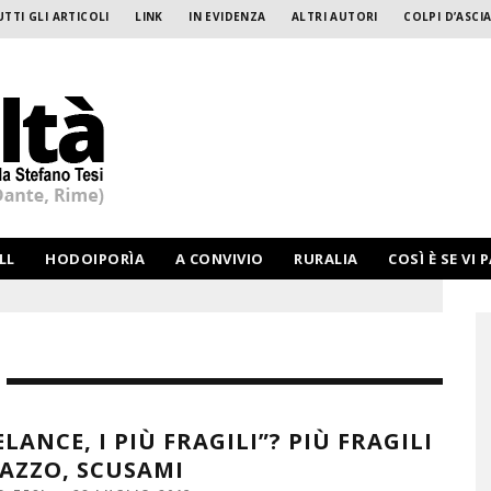
UTTI GLI ARTICOLI
LINK
IN EVIDENZA
ALTRI AUTORI
COLPI D’ASCIA
LL
HODOIPORÌA
A CONVIVIO
RURALIA
COSÌ È SE VI 
ELANCE, I PIÙ FRAGILI”? PIÙ FRAGILI
AZZO, SCUSAMI