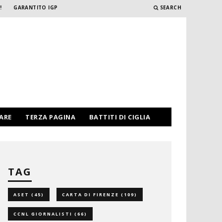
!
GARANTITO IGP
SEARCH
PARE
TERZA PAGINA
BATTITI DI CIGLIA
TAG
ASET
(45)
CARTA DI FIRENZE
(109)
CCNL GIORNALISTI
(66)