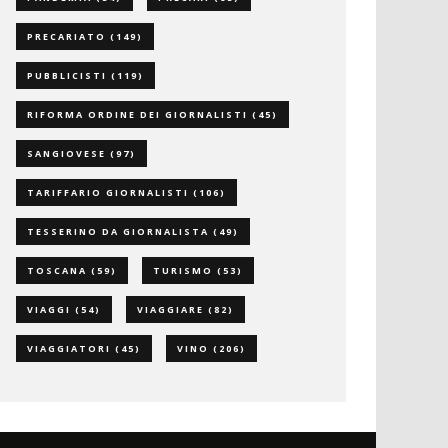
PRECARIATO
(149)
PUBBLICISTI
(119)
RIFORMA ORDINE DEI GIORNALISTI
(45)
SANGIOVESE
(97)
TARIFFARIO GIORNALISTI
(106)
TESSERINO DA GIORNALISTA
(49)
TOSCANA
(59)
TURISMO
(53)
VIAGGI
(54)
VIAGGIARE
(82)
VIAGGIATORI
(45)
VINO
(206)