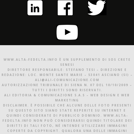
WWW.ALTA-FEDELTA.INFO È UN SUPPLEMENTO DI SOS CRETE
SENESI
DIRETTORE RESPONSABILE: STEFANO TESI – DIREZIONE E
REDAZIONE: LOC. MONTE SANTE MARIE – 53041 ASCIANO (SI) –
ALI@ALI-COMUNICAZIONE.COM
AUTORIZZAZIONE TRIBUNALE DI SIENA N. 07 DEL 10/10/2009 –
TUTTI I DIRITTI SONO RISERVATI.
ALI EDITORIA & COMUNICAZIONE S.A.S – WEB DESIGN E WEB
MARKETING
DISCLAIMER. È POSSIBILE CHE ALCUNE DELLE FOTO PRESENTI
SU QUESTO SITO SIANO STATE REPERITE SU INTERNET E
QUINDI CONSIDERATE DI PUBBLICO DOMINIO. WWW.ALTA-
FEDELTA.INFO NON PUÒ CONSIDERARSI QUINDI TITOLARE DEI
DIRITTI DI TALI FOTO, NÉ INTENDE UTILIZZARE IMMAGINI
COPERTE DA COPYRIGHT. QUALORA UNA DELLE IMMAGINI