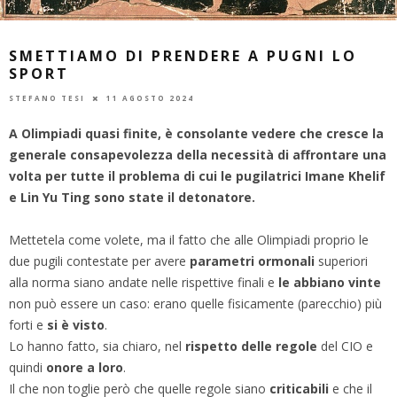
SMETTIAMO DI PRENDERE A PUGNI LO
SPORT
STEFANO TESI
11 AGOSTO 2024
A Olimpiadi quasi finite, è consolante vedere che cresce la
generale consapevolezza della necessità di affrontare una
volta per tutte il problema di cui le pugilatrici
Imane Khelif
e Lin Yu Ting sono state il detonatore.
Mettetela come volete, ma il fatto che alle Olimpiadi proprio le
due pugili contestate per avere
parametri ormonali
superiori
alla norma siano andate nelle rispettive finali e
le abbiano vinte
non può essere un caso: erano quelle fisicamente (parecchio) più
forti e
si è visto
.
Lo hanno fatto, sia chiaro, nel
rispetto delle regole
del CIO e
quindi
onore a loro
.
Il che non toglie però che quelle regole siano
criticabili
e che il