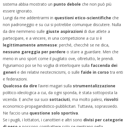
sistema abbia mostrato un
punto debole
che non può più
essere ignorato.
Lungi da me addentrarmi in
questioni etico-scientifiche
che
non padroneggio e su cui si potrebbe comunque discutere. Nulla
da dire nemmeno sulle
giuste aspirazioni
di due atlete a
partecipare, e a vincere, in una competizione a cui si è
legittimamente ammesse
: perché, checchè se ne dica,
nessuno gareggia per perdere
o stare a guardare. Men che
meno in uno sport come il pugilato ove, oltretutto, le prendi.
Figuriamoci poi se ho voglia di interloquire sulla
faccenda dei
generi
e dei relativi neotecnicismi, o sulle
faide in corso
tra enti
e federazioni.
Qualcosa da dire
l’avrei magari sulla
strumentalizzazione
politico-ideologica a cui, da ogni sponda, è stata sottoposta la
vicenda. E anche sui suoi
sottaciuti
, ma molto palesi,
risvolti
economico-propagandistico-pubblicitari. Tuttavia, soprassiedo.
Ne faccio una
questione solo sportiva
.
Se i pugili, i lottatori, i canottieri e altri sono
divisi per categorie
di peso
e possono combattere solo se rientrano nella