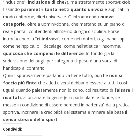
“inclusione”:
inclusione di che?
), ma strettamente sportivi: cioè
fissando
parametri tanto netti quanto univoci
e applicati in
modo uniforme, direi universale. O introducendo
nuove
categorie
, oltre a uomini/donne, che mettano su un piano di
reale parità i contendenti all’interno di ogni disciplina. Forse
introducendo la “
cilindrata
”, come nei motori, o gli handicap,
come nell’ippica, o il decalage, come nell’atletica? Insomma,
qualcosa che compensi le differenze
. In fondo già la
suddivisione dei pugili per categoria di peso è una sorta di
handicap al contrario.
Quindi sportivamente parlando va bene tutto, purchè
non si
faccia più finta
che atleti diversi debbano essere a tutti i costi
uguali quando palesemente non lo sono, col risultato di
falsare i
risultati
, allontanare la gente (e in particolare le donne, se
messe in condizione di essere perdenti in partenza) dalla pratica
sportiva, incrinare la credibilità del sistema e minare alla base il
senso stesso dello sport
.
Condividi: