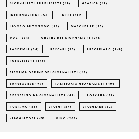
GIORNALISTI PUBBLICISTI
(49)
GRAFICA
(49)
INFORMAZIONE
(53)
INPGI
(102)
LAVORO AUTONOMO
(93)
MARCHETTE
(70)
ODG
(264)
ORDINE DEI GIORNALISTI
(315)
PANDEMIA
(54)
PRECARI
(85)
PRECARIATO
(149)
PUBBLICISTI
(119)
RIFORMA ORDINE DEI GIORNALISTI
(45)
SANGIOVESE
(97)
TARIFFARIO GIORNALISTI
(106)
TESSERINO DA GIORNALISTA
(49)
TOSCANA
(59)
TURISMO
(53)
VIAGGI
(54)
VIAGGIARE
(82)
VIAGGIATORI
(45)
VINO
(206)