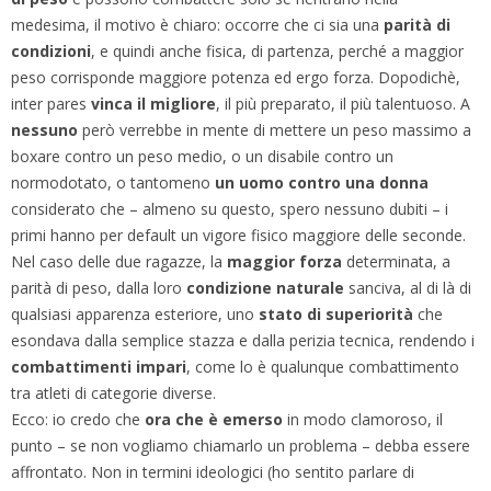
medesima, il motivo è chiaro: occorre che ci sia una
parità di
condizioni
, e quindi anche fisica, di partenza, perché a maggior
peso corrisponde maggiore potenza ed ergo forza. Dopodichè,
inter pares
vinca il migliore
, il più preparato, il più talentuoso. A
nessuno
però verrebbe in mente di mettere un peso massimo a
boxare contro un peso medio, o un disabile contro un
normodotato, o tantomeno
un uomo contro una donna
considerato che – almeno su questo, spero nessuno dubiti – i
primi hanno per default un vigore fisico maggiore delle seconde.
Nel caso delle due ragazze, la
maggior forza
determinata, a
parità di peso, dalla loro
condizione naturale
sanciva, al di là di
qualsiasi apparenza esteriore, uno
stato di superiorità
che
esondava dalla semplice stazza e dalla perizia tecnica, rendendo i
combattimenti impari
, come lo è qualunque combattimento
tra atleti di categorie diverse.
Ecco: io credo che
ora che è emerso
in modo clamoroso, il
punto – se non vogliamo chiamarlo un problema – debba essere
affrontato. Non in termini ideologici (ho sentito parlare di