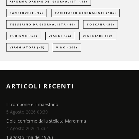
RIFORMA ORDINE DEI GIORNALISTI
(45)
SANGIOVESE
(97)
TARIFFARIO GIORNALISTI
(106)
TESSERINO DA GIORNALISTA
(49)
TOSCANA
(59)
TURISMO
(53)
VIAGGI
(54)
VIAGGIARE
(82)
VIAGGIATORI
(45)
VINO
(206)
ARTICOLI RECENTI
Il trombone e il maestrino
5 Agosto 2026 08:39
Dolci conferme dalla stellata Maremma
4 Agosto 2026 15:32
1 agosto (ma del 1976)