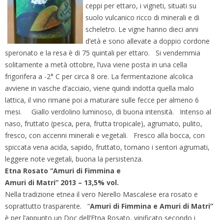
ceppi per ettaro, i vigneti, situati su
suolo vulcanico ricco di minerali e di
scheletro. Le vigne hanno dieci anni
d’età e sono allevate a doppio cordone
speronato e la resa è di 75 quintali per ettaro. Si vendemmia
solitamente a metà ottobre, l’uva viene posta in una cella
frigorifera a -2° C per circa 8 ore. La fermentazione alcolica
avviene in vasche d’acciaio, viene quindi indotta quella malo
lattica, il vino rimane poi a maturare sulle fecce per almeno 6
mesi. Giallo verdolino luminoso, di buona intensità. Intenso al
naso, fruttato (pesca, pera, frutta tropicale), agrumato, pulito,
fresco, con accenni minerali e vegetali. Fresco alla bocca, con
spiccata vena acida, sapido, fruttato, tornano i sentori agrumati,
leggere note vegetali, buona la persistenza.
Etna Rosato “Amuri di Fimmina e
Amuri di Matri” 2013 – 13,5% vol.
Nella tradizione etnea il vero Nerello Mascalese era rosato e
soprattutto trasparente. “
Amuri di Fimmina e Amuri di Matri”
è per l’appunto un Doc dell’Etna Rosato, vinificato secondo i