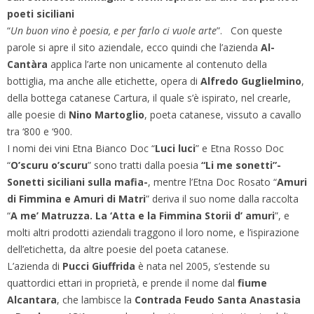
poeti siciliani
“
Un buon vino è poesia, e per farlo ci vuole arte
”. Con queste
parole si apre il sito aziendale, ecco quindi che l’azienda
Al-
Cantàra
applica l’arte non unicamente al contenuto della
bottiglia, ma anche alle etichette, opera di
Alfredo Guglielmino
,
della bottega catanese Cartura, il quale s’è ispirato, nel crearle,
alle poesie di
Nino Martoglio
, poeta catanese, vissuto a cavallo
tra ‘800 e ‘900.
I nomi dei vini Etna Bianco Doc “
Luci luci
” e Etna Rosso Doc
“
O’scuru o’scuru
” sono tratti dalla poesia
“Li me sonetti”-
Sonetti siciliani sulla mafia-
, mentre l’Etna Doc Rosato “
Amuri
di Fimmina e Amuri di Matri
” deriva il suo nome dalla raccolta
“
A me’ Matruzza. La ‘Atta e la Fimmina Storii d’ amuri
”, e
molti altri prodotti aziendali traggono il loro nome, e l’ispirazione
dell’etichetta, da altre poesie del poeta catanese.
L’azienda di
Pucci Giuffrida
è nata nel 2005, s’estende su
quattordici ettari in proprietà, e prende il nome dal
fiume
Alcantara
, che lambisce la
Contrada Feudo Santa Anastasia