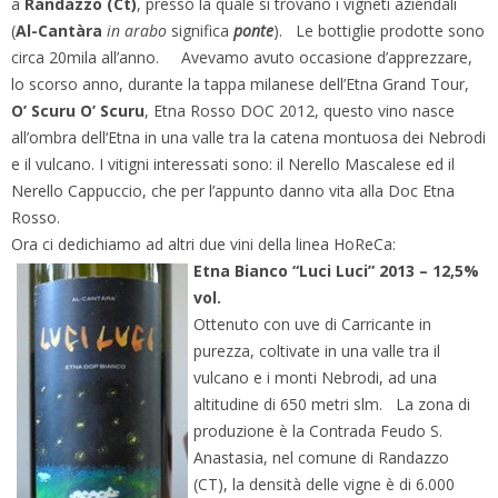
a
Randazzo (Ct)
, presso la quale si trovano i vigneti aziendali
(
Al-Cantàra
in arabo
significa
ponte
). Le bottiglie prodotte sono
circa 20mila all’anno. Avevamo avuto occasione d’apprezzare,
lo scorso anno, durante la tappa milanese dell’Etna Grand Tour,
O’ Scuru O’ Scuru
, Etna Rosso DOC 2012, questo vino nasce
all’ombra dell‘Etna in una valle tra la catena montuosa dei Nebrodi
e il vulcano. I vitigni interessati sono: il Nerello Mascalese ed il
Nerello Cappuccio, che per l’appunto danno vita alla Doc Etna
Rosso.
Ora ci dedichiamo ad altri due vini della linea HoReCa:
Etna Bianco “Luci Luci” 2013 – 12,5%
vol.
Ottenuto con uve di Carricante in
purezza, coltivate in una valle tra il
vulcano e i monti Nebrodi, ad una
altitudine di 650 metri slm. La zona di
produzione è la Contrada Feudo S.
Anastasia, nel comune di Randazzo
(CT), la densità delle vigne è di 6.000