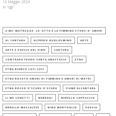
10 Maggio 2024
In "igp"
A ME' MATRUZZA. LA 'ATTA E LA FIMMINA STORII D' AMURI
AL CANTARA
ALFREDO GUGLIELMINO
ARTE
ARTE E POESIA DEL VINO
CARTURA
CONTRADA FEUDO SANTA ANASTASIA
ETNA
ETNA BIANCO LUCI LUCI
ETNA ROSATO AMURI DI FIMMINA E AMURI DI MATRI
ETNA ROSSO O’SCURU O’SCURU
FIUME ALCANTARA
LI ME SONETTI
NEBRODI
NERELLO CAPPUCCIO
NERELLO MASCALESE
NINO MARTOGLIO
POESIA