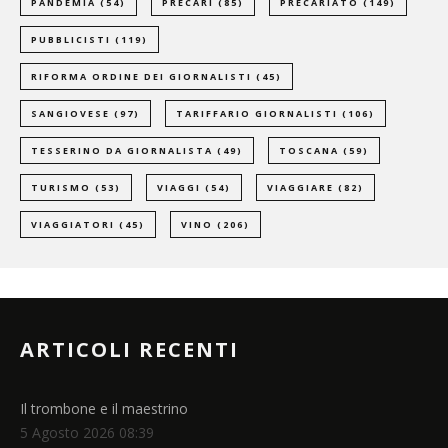
PANDEMIA
(54)
PRECARI
(85)
PRECARIATO
(149)
PUBBLICISTI
(119)
RIFORMA ORDINE DEI GIORNALISTI
(45)
SANGIOVESE
(97)
TARIFFARIO GIORNALISTI
(106)
TESSERINO DA GIORNALISTA
(49)
TOSCANA
(59)
TURISMO
(53)
VIAGGI
(54)
VIAGGIARE
(82)
VIAGGIATORI
(45)
VINO
(206)
ARTICOLI RECENTI
Il trombone e il maestrino
5 Agosto 2026 08:39