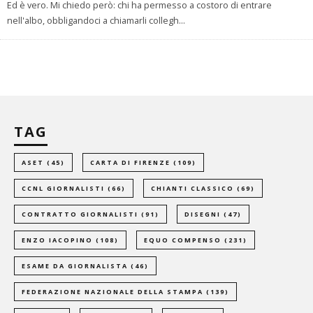
Ed è vero. Mi chiedo però: chi ha permesso a costoro di entrare
nell'albo, obbligandoci a chiamarli collegh
...
TAG
ASET
(45)
CARTA DI FIRENZE
(109)
CCNL GIORNALISTI
(66)
CHIANTI CLASSICO
(69)
CONTRATTO GIORNALISTI
(91)
DISEGNI
(47)
ENZO IACOPINO
(108)
EQUO COMPENSO
(231)
ESAME DA GIORNALISTA
(46)
FEDERAZIONE NAZIONALE DELLA STAMPA
(139)