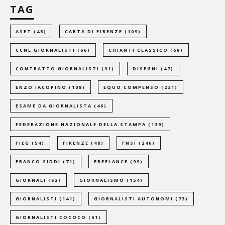
TAG
ASET
(45)
CARTA DI FIRENZE
(109)
CCNL GIORNALISTI
(66)
CHIANTI CLASSICO
(69)
CONTRATTO GIORNALISTI
(91)
DISEGNI
(47)
ENZO IACOPINO
(108)
EQUO COMPENSO
(231)
ESAME DA GIORNALISTA
(46)
FEDERAZIONE NAZIONALE DELLA STAMPA
(139)
FIEG
(54)
FIRENZE
(48)
FNSI
(246)
FRANCO SIDDI
(71)
FREELANCE
(99)
GIORNALI
(62)
GIORNALISMO
(154)
GIORNALISTI
(141)
GIORNALISTI AUTONOMI
(73)
GIORNALISTI COCOCO
(61)