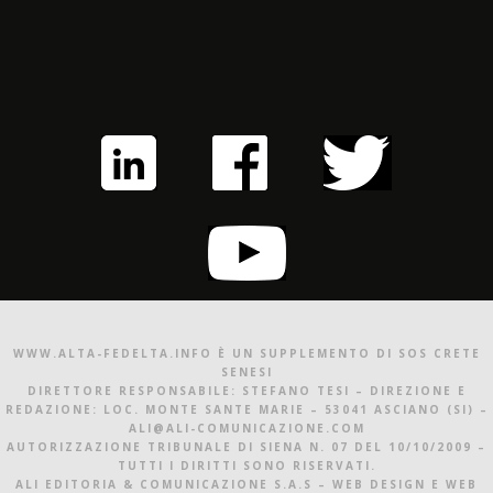
WWW.ALTA-FEDELTA.INFO È UN SUPPLEMENTO DI SOS CRETE
SENESI
DIRETTORE RESPONSABILE: STEFANO TESI – DIREZIONE E
REDAZIONE: LOC. MONTE SANTE MARIE – 53041 ASCIANO (SI) –
ALI@ALI-COMUNICAZIONE.COM
AUTORIZZAZIONE TRIBUNALE DI SIENA N. 07 DEL 10/10/2009 –
TUTTI I DIRITTI SONO RISERVATI.
ALI EDITORIA & COMUNICAZIONE S.A.S – WEB DESIGN E WEB