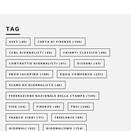
TAG
ASET
(45)
CARTA DI FIRENZE
(109)
CCNL GIORNALISTI
(66)
CHIANTI CLASSICO
(69)
CONTRATTO GIORNALISTI
(91)
DISEGNI
(47)
ENZO IACOPINO
(108)
EQUO COMPENSO
(231)
ESAME DA GIORNALISTA
(46)
FEDERAZIONE NAZIONALE DELLA STAMPA
(139)
FIEG
(54)
FIRENZE
(48)
FNSI
(246)
FRANCO SIDDI
(71)
FREELANCE
(99)
GIORNALI
(62)
GIORNALISMO
(154)