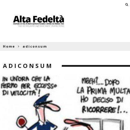
Home
adiconsum
ADICONSUM