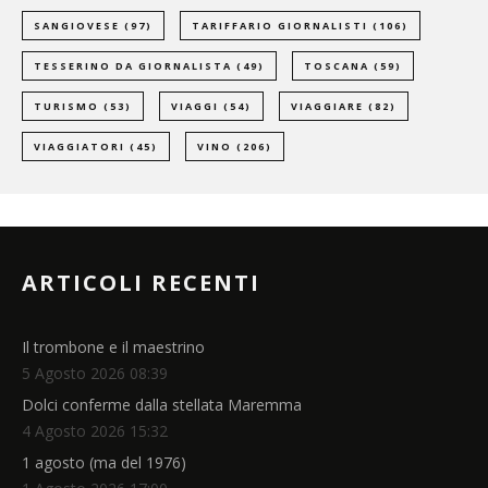
SANGIOVESE
(97)
TARIFFARIO GIORNALISTI
(106)
TESSERINO DA GIORNALISTA
(49)
TOSCANA
(59)
TURISMO
(53)
VIAGGI
(54)
VIAGGIARE
(82)
VIAGGIATORI
(45)
VINO
(206)
ARTICOLI RECENTI
Il trombone e il maestrino
5 Agosto 2026 08:39
Dolci conferme dalla stellata Maremma
4 Agosto 2026 15:32
1 agosto (ma del 1976)