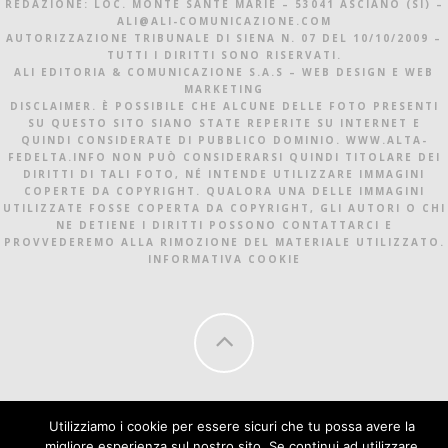
REDAZIONE: LOC. MONTE SANTE MARIE – 53041 ASCIANO (SI) –
ALI@ALI-COMUNICAZIONE.COM
AUTORIZZAZIONE TRIBUNALE DI SIENA N. 07 DEL 10/10/2009 –
TUTTI I DIRITTI SONO RISERVATI.
ALI EDITORIA & COMUNICAZIONE S.A.S – WEB DESIGN E WEB
MARKETING
DISCLAIMER. È POSSIBILE CHE ALCUNE DELLE FOTO PRESENTI
SU QUESTO SITO SIANO STATE REPERITE SU INTERNET E
QUINDI CONSIDERATE DI PUBBLICO DOMINIO. WWW.ALTA-
FEDELTA.INFO NON PUÒ CONSIDERARSI QUINDI TITOLARE DEI
DIRITTI DI TALI FOTO, NÉ INTENDE UTILIZZARE IMMAGINI
COPERTE DA COPYRIGHT. QUALORA UNA DELLE IMMAGINI
UTILIZZATE FOSSE COPERTA DA COPYRIGHT, GLI AUTORI O CHI
NE DETIENE I DIRITTI POSSONO CONTATTARCI E
PROVVEDEREMO ALLA RIMOZIONE DEL MATERIALE UTILIZZATO.
INFORMATIVA COOKIE
Utilizziamo i cookie per essere sicuri che tu possa avere la
migliore esperienza sul nostro sito. Se continui ad utilizzare