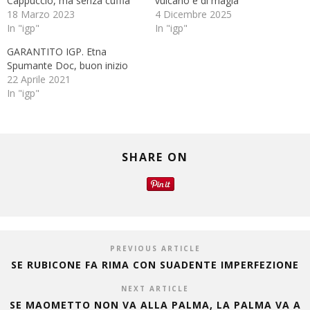
Cappuccio, ma senza cuffia
vulcano e di magia
18 Marzo 2023
4 Dicembre 2025
In "igp"
In "igp"
GARANTITO IGP. Etna
Spumante Doc, buon inizio
22 Aprile 2021
In "igp"
SHARE ON
PREVIOUS ARTICLE
SE RUBICONE FA RIMA CON SUADENTE IMPERFEZIONE
NEXT ARTICLE
SE MAOMETTO NON VA ALLA PALMA, LA PALMA VA A