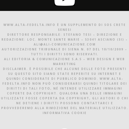
WWW.ALTA-FEDELTA.INFO È UN SUPPLEMENTO DI SOS CRETE
SENESI
DIRETTORE RESPONSABILE: STEFANO TESI – DIREZIONE E
REDAZIONE: LOC. MONTE SANTE MARIE – 53041 ASCIANO (SI) –
ALI@ALI-COMUNICAZIONE.COM
AUTORIZZAZIONE TRIBUNALE DI SIENA N. 07 DEL 10/10/2009 –
TUTTI I DIRITTI SONO RISERVATI.
ALI EDITORIA & COMUNICAZIONE S.A.S – WEB DESIGN E WEB
MARKETING
DISCLAIMER. È POSSIBILE CHE ALCUNE DELLE FOTO PRESENTI
SU QUESTO SITO SIANO STATE REPERITE SU INTERNET E
QUINDI CONSIDERATE DI PUBBLICO DOMINIO. WWW.ALTA-
FEDELTA.INFO NON PUÒ CONSIDERARSI QUINDI TITOLARE DEI
DIRITTI DI TALI FOTO, NÉ INTENDE UTILIZZARE IMMAGINI
COPERTE DA COPYRIGHT. QUALORA UNA DELLE IMMAGINI
UTILIZZATE FOSSE COPERTA DA COPYRIGHT, GLI AUTORI O CHI
NE DETIENE I DIRITTI POSSONO CONTATTARCI E
PROVVEDEREMO ALLA RIMOZIONE DEL MATERIALE UTILIZZATO.
INFORMATIVA COOKIE