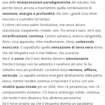
una delle
interpretazioni paradigmatiche
del vulcano, ma
perché riesce ancora a trasmettere quella combinazione di
tensione, energia e profondità
che solo i grandi rossi etnei
riescono a custodire nel tempo.
Il colore racconta subito l’evoluzione, ma senza alcuna
stanchezza: trasparente, mobile, vivo. Poi arriva il naso, ed è una
stratificazione continua
. Cenere vulcanica, arancia sanguinella,
ferro, rosa appassita, erbe mediterranee, china,
corbezzolo
essiccato
. E soprattutto quella
sensazione di terra nera
etnea
che nel Vinupetra non è mai folklore, ma sostanza.
Ma è al
sorso
che il vino diventa davvero
emozionante
.
Perché il tempo non ha addolcito il carattere del vino: lo ha
soltanto reso più profondo. La trama resta
nervosa, affilata,
verticale
. La sapidità sembra emergere direttamente dalla pietra
lavica, mentre l’acidità continua a trascinare il sorso con una
vitalità quasi irreale
per un 2006. Non c’è pesantezza, non c’è
compiacimento evolutivo. C’è invece un’energia sottile, continua,
che rende il vino dinamico fino all’ultima persistenza.
Ed è forse proprio qui che il Vinupetra diventa un paradigma