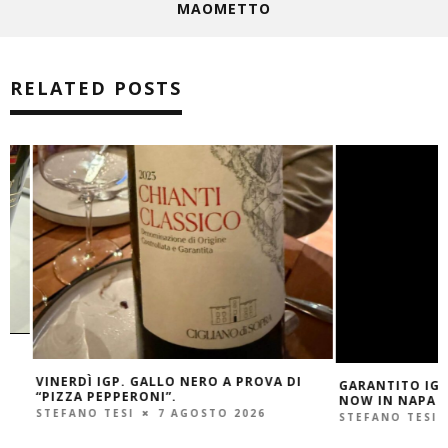
MAOMETTO
RELATED POSTS
VINERDÌ IGP. GALLO NERO A PROVA DI
GARANTITO IGP. O
“PIZZA PEPPERONI”.
NOW IN NAPA
STEFANO TESI
7 AGOSTO 2026
STEFANO TESI
6