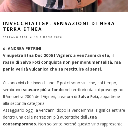
INVECCHIATIGP. SENSAZIONI DI NERA
TERRA ETNEA
STEFANO TESI
13 GIUGNO 2026
di ANDREA PETRINI
Vinupetra Etna Doc 2006 I Vigneri: a vent’anni di età, il
rosso di Salvo Foti conquista non per monumentalità, ma
per la verità vulcanica che sa restituire ai sensi.
Ci sono vini che invecchiano. E poi ci sono vini che, col tempo,
sembrano
scavare più a fondo
nel territorio da cui provengono.
Il Vinupetra 2006 de I Vigneri, creatura di
Salvo Foti
, appartiene
alla seconda categoria.
Assaggiarlo oggi, a vent’anni dopo la vendemmia, significa entrare
dentro una delle narrazioni più autentiche dell’
Etna
contemporaneo
. Non soltanto perché questo vino rappresenta