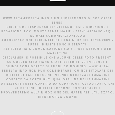
WWW.ALTA-FEDELTA.INFO È UN SUPPLEMENTO DI SOS CRETE
SENESI
DIRETTORE RESPONSABILE: STEFANO TESI – DIREZIONE E
REDAZIONE: LOC. MONTE SANTE MARIE – 53041 ASCIANO (SI) –
ALI@ALI-COMUNICAZIONE.COM
AUTORIZZAZIONE TRIBUNALE DI SIENA N. 07 DEL 10/10/2009 –
TUTTI I DIRITTI SONO RISERVATI.
ALI EDITORIA & COMUNICAZIONE S.A.S – WEB DESIGN E WEB
MARKETING
DISCLAIMER. È POSSIBILE CHE ALCUNE DELLE FOTO PRESENTI
SU QUESTO SITO SIANO STATE REPERITE SU INTERNET E
QUINDI CONSIDERATE DI PUBBLICO DOMINIO. WWW.ALTA-
FEDELTA.INFO NON PUÒ CONSIDERARSI QUINDI TITOLARE DEI
DIRITTI DI TALI FOTO, NÉ INTENDE UTILIZZARE IMMAGINI
COPERTE DA COPYRIGHT. QUALORA UNA DELLE IMMAGINI
UTILIZZATE FOSSE COPERTA DA COPYRIGHT, GLI AUTORI O CHI
NE DETIENE I DIRITTI POSSONO CONTATTARCI E
PROVVEDEREMO ALLA RIMOZIONE DEL MATERIALE UTILIZZATO.
INFORMATIVA COOKIE