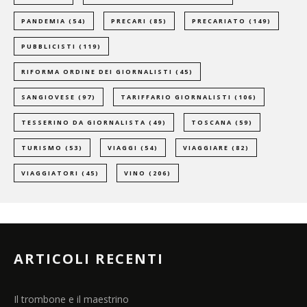
PANDEMIA
(54)
PRECARI
(85)
PRECARIATO
(149)
PUBBLICISTI
(119)
RIFORMA ORDINE DEI GIORNALISTI
(45)
SANGIOVESE
(97)
TARIFFARIO GIORNALISTI
(106)
TESSERINO DA GIORNALISTA
(49)
TOSCANA
(59)
TURISMO
(53)
VIAGGI
(54)
VIAGGIARE
(82)
VIAGGIATORI
(45)
VINO
(206)
ARTICOLI RECENTI
Il trombone e il maestrino