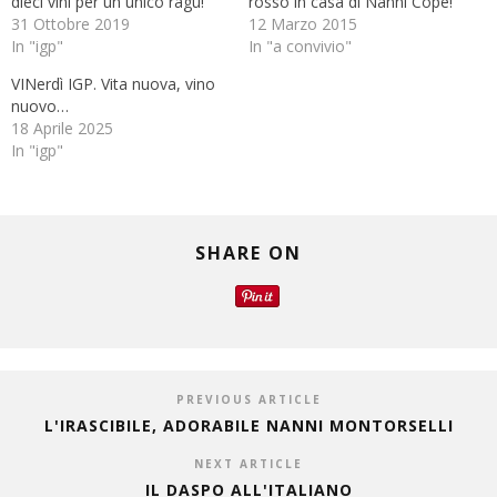
dieci vini per un unico ragù!
rosso in casa di Nanni Copè!
31 Ottobre 2019
12 Marzo 2015
In "igp"
In "a convivio"
VINerdì IGP. Vita nuova, vino
nuovo…
18 Aprile 2025
In "igp"
SHARE ON
PREVIOUS ARTICLE
L'IRASCIBILE, ADORABILE NANNI MONTORSELLI
NEXT ARTICLE
IL DASPO ALL'ITALIANO