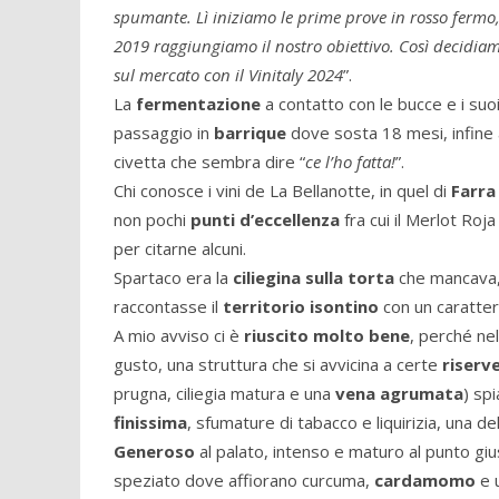
spumante. Lì iniziamo le prime prove in rosso fermo, 
2019 raggiungiamo il nostro obiettivo. Così decidiamo
sul mercato con il Vinitaly 2024
”.
La
fermentazione
a contatto con le bucce e i suoi
passaggio in
barrique
dove sosta 18 mesi, infine a
civetta che sembra dire “
ce l’ho fatta!
”.
Chi conosce i vini de La Bellanotte, in quel di
Farra
non pochi
punti d’eccellenza
fra cui il Merlot Roj
per citarne alcuni.
Spartaco era la
ciliegina sulla torta
che mancava, 
raccontasse il
territorio isontino
con un caratter
A mio avviso ci è
riuscito molto bene
, perché ne
gusto, una struttura che si avvicina a certe
riserv
prugna, ciliegia matura e una
vena agrumata
) sp
finissima
, sfumature di tabacco e liquirizia, una de
Generoso
al palato, intenso e maturo al punto gi
speziato dove affiorano curcuma,
cardamomo
e u