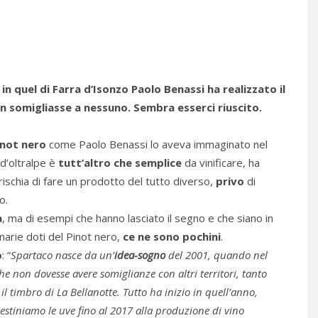
in quel di Farra d’Isonzo Paolo Benassi ha realizzato il
non somigliasse a nessuno. Sembra esserci riuscito.
inot nero
come Paolo Benassi lo aveva immaginato nel
 d’oltralpe è
tutt’altro che semplice
da vinificare, ha
i rischia di fare un prodotto del tutto diverso,
privo
di
o.
a
, ma di esempi che hanno lasciato il segno e che siano in
narie doti del Pinot nero,
ce ne sono pochini
.
o
: “
Spartaco nasce da un’
idea-sogno
del 2001, quando nel
e non dovesse avere somiglianze con altri territori, tanto
 timbro di La Bellanotte. Tutto ha inizio in quell’anno,
stiniamo le uve fino al 2017 alla produzione di vino