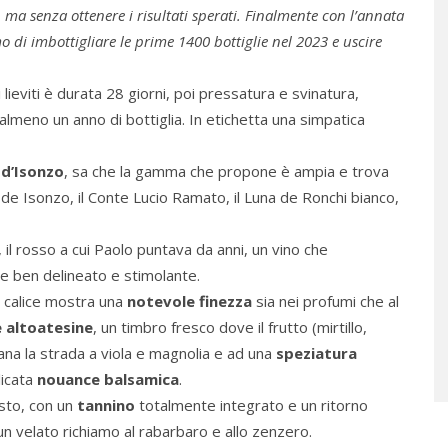
ma senza ottenere i risultati sperati. Finalmente con l’annata
 di imbottigliare le prime 1400 bottiglie nel 2023 e uscire
 lieviti è durata 28 giorni, poi pressatura e svinatura,
lmeno un anno di bottiglia. In etichetta una simpatica
 d’Isonzo
, sa che la gamma che propone è ampia e trova
a de Isonzo, il Conte Lucio Ramato, il Luna de Ronchi bianco,
il rosso a cui Paolo puntava da anni, un vino che
e ben delineato e stimolante.
l calice mostra una
notevole finezza
sia nei profumi che al
e altoatesine
, un timbro fresco dove il frutto (mirtillo,
iana la strada a viola e magnolia e ad una
speziatura
licata
nouance balsamica
.
usto, con un
tannino
totalmente integrato e un ritorno
n velato richiamo al rabarbaro e allo zenzero.