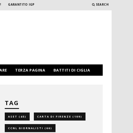
!
GARANTITO IGP
SEARCH
PARE
TERZA PAGINA
BATTITI DI CIGLIA
TAG
ASET
(45)
CARTA DI FIRENZE
(109)
CCNL GIORNALISTI
(66)