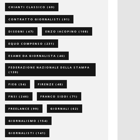
CHIANTI CLASSICO
(69)
CONTRATTO GIORNALISTI
(91)
DISEGNI
(47)
ENZO IACOPINO
(108)
EQUO COMPENSO
(231)
ESAME DA GIORNALISTA
(46)
FEDERAZIONE NAZIONALE DELLA STAMPA
(139)
FIEG
(54)
FIRENZE
(48)
FNSI
(246)
FRANCO SIDDI
(71)
FREELANCE
(99)
GIORNALI
(62)
GIORNALISMO
(154)
GIORNALISTI
(141)