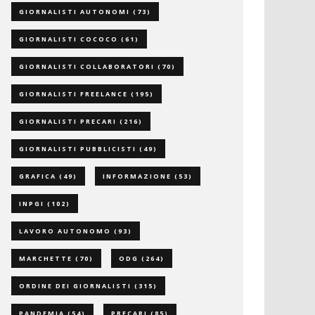
GIORNALISTI AUTONOMI
(73)
GIORNALISTI COCOCO
(61)
GIORNALISTI COLLABORATORI
(70)
GIORNALISTI FREELANCE
(195)
GIORNALISTI PRECARI
(216)
GIORNALISTI PUBBLICISTI
(49)
GRAFICA
(49)
INFORMAZIONE
(53)
INPGI
(102)
LAVORO AUTONOMO
(93)
MARCHETTE
(70)
ODG
(264)
ORDINE DEI GIORNALISTI
(315)
PANDEMIA
(54)
PRECARI
(85)