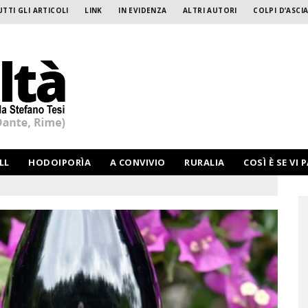
UTTI GLI ARTICOLI
LINK
IN EVIDENZA
ALTRI AUTORI
COLPI D’ASCIA
LL
HODOIPORÌA
A CONVIVIO
RURALIA
COSÌ È SE VI 