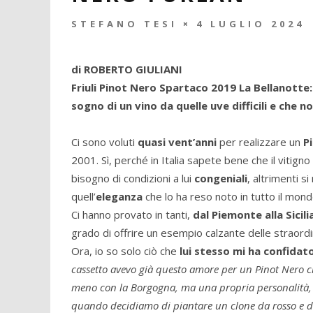
STEFANO TESI
4 LUGLIO 2024
di ROBERTO GIULIANI
Friuli Pinot Nero Spartaco 2019 La Bellanotte: 
sogno di un vino da quelle uve difficili e che 
Ci sono voluti
quasi vent’anni
per realizzare un
P
2001. Sì, perché in Italia sapete bene che il vitigno
bisogno di condizioni a lui
congeniali
, altrimenti s
quell’
eleganza
che lo ha reso noto in tutto il mond
Ci hanno provato in tanti,
dal Piemonte alla Sicili
grado di offrire un esempio calzante delle straordi
Ora, io so solo ciò che
lui stesso mi ha confidat
cassetto avevo già questo amore per un Pinot Nero ch
meno con la Borgogna, ma una propria personalità, il
quando decidiamo di piantare un clone da rosso e de