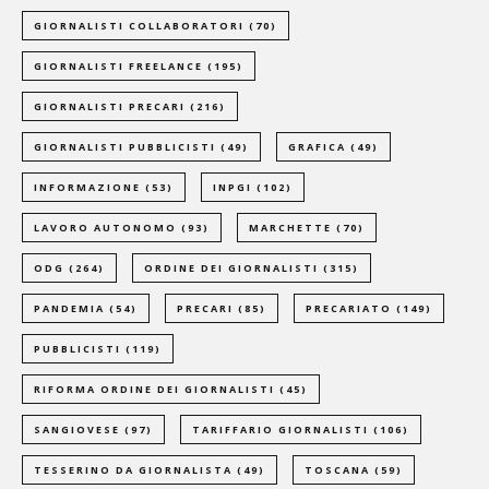
GIORNALISTI COLLABORATORI
(70)
GIORNALISTI FREELANCE
(195)
GIORNALISTI PRECARI
(216)
GIORNALISTI PUBBLICISTI
(49)
GRAFICA
(49)
INFORMAZIONE
(53)
INPGI
(102)
LAVORO AUTONOMO
(93)
MARCHETTE
(70)
ODG
(264)
ORDINE DEI GIORNALISTI
(315)
PANDEMIA
(54)
PRECARI
(85)
PRECARIATO
(149)
PUBBLICISTI
(119)
RIFORMA ORDINE DEI GIORNALISTI
(45)
SANGIOVESE
(97)
TARIFFARIO GIORNALISTI
(106)
TESSERINO DA GIORNALISTA
(49)
TOSCANA
(59)