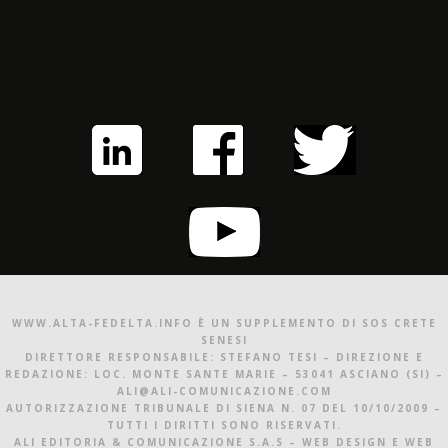
WWW.ALTA-FEDELTA.INFO È UN SUPPLEMENTO DI SOS CRETE
SENESI
DIRETTORE RESPONSABILE: STEFANO TESI – DIREZIONE E
REDAZIONE: LOC. MONTE SANTE MARIE – 53041 ASCIANO (SI) –
ALI@ALI-COMUNICAZIONE.COM
AUTORIZZAZIONE TRIBUNALE DI SIENA N. 07 DEL 10/10/2009 –
TUTTI I DIRITTI SONO RISERVATI.
ALI EDITORIA & COMUNICAZIONE S.A.S – WEB DESIGN E WEB