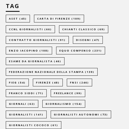
TAG
ASET
(45)
CARTA DI FIRENZE
(109)
CCNL GIORNALISTI
(66)
CHIANTI CLASSICO
(69)
CONTRATTO GIORNALISTI
(91)
DISEGNI
(47)
ENZO IACOPINO
(108)
EQUO COMPENSO
(231)
ESAME DA GIORNALISTA
(46)
FEDERAZIONE NAZIONALE DELLA STAMPA
(139)
FIEG
(54)
FIRENZE
(48)
FNSI
(246)
FRANCO SIDDI
(71)
FREELANCE
(99)
GIORNALI
(62)
GIORNALISMO
(154)
GIORNALISTI
(141)
GIORNALISTI AUTONOMI
(73)
GIORNALISTI COCOCO
(61)